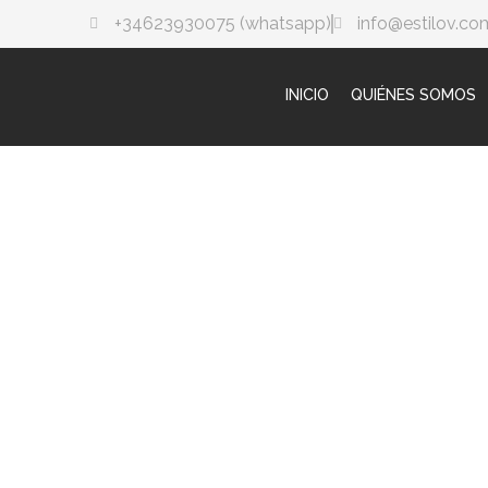
+34623930075 (whatsapp)
info@estilov.co
INICIO
QUIÉNES SOMOS