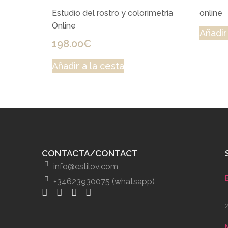
Estudio del rostro y colorimetría
online
Online
Añadir
198.00
€
Añadir a la cesta
CONTACTA/CONTACT
info@estilov.com
+34623930075 (whatsapp)