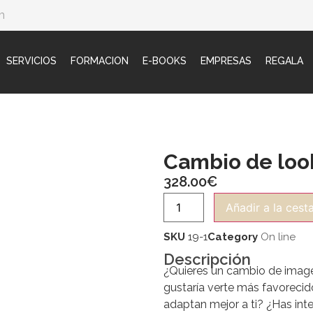
m
SERVICIOS
FORMACION
E-BOOKS
EMPRESAS
REGALA
Cambio de loo
328.00
€
Añadir a la cest
SKU
19-1
Category
On line
Descripción
¿Quieres un cambio de imag
gustaría verte más favorecid
adaptan mejor a ti? ¿Has in