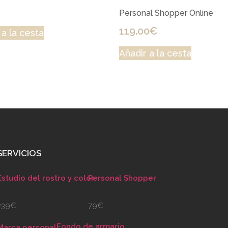
Personal Shopper Online
119.00
€
 a la cesta
Añadir a la cesta
SERVICIOS
Estudio del rostro y color
Personal Shopper
239€
79€
Fondo de armario
Marca personal