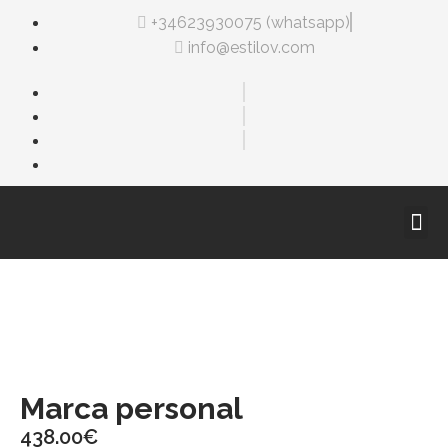
+34623930075 (whatsapp)
info@estilov.com
Marca personal
438.00
€