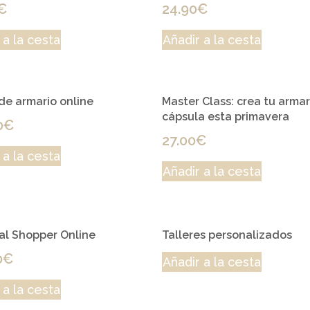
€
24.90
€
 a la cesta
Añadir a la cesta
de armario online
Master Class: crea tu armar
cápsula esta primavera
0
€
27.00
€
 a la cesta
Añadir a la cesta
al Shopper Online
Talleres personalizados
0
€
Añadir a la cesta
 a la cesta