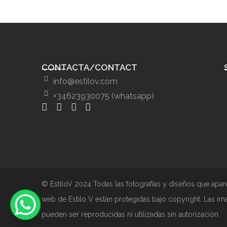
CONTACTA/CONTACT
info@estilov.com
+34623930075 (whatsapp)
© EstiloV 2024 Todas las fotografías y diseños que apar
web de Estilo V están protegidas bajo copyright. Las im
pueden ser reproducidas ni utilizadas sin autorización.