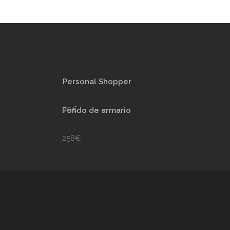
Personal Shopper
79€
Fondo de armario
258€