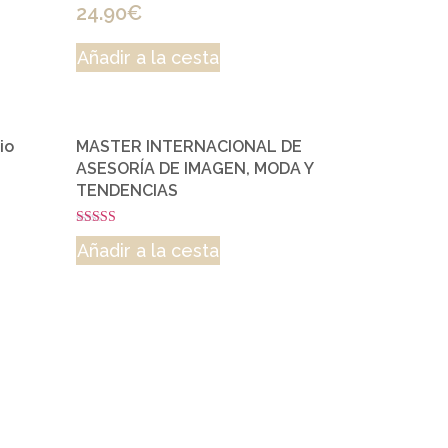
24.90
€
Añadir a la cesta
io
MASTER INTERNACIONAL DE
ASESORÍA DE IMAGEN, MODA Y
TENDENCIAS
Rated
Añadir a la cesta
5.00
out of 5