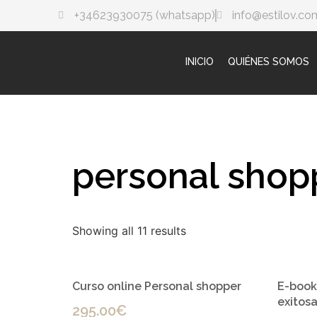
+34623930075 (whatsapp)
info@estilov.co
INICIO
QUIÉNES SOMOS
personal shop
Showing all 11 results
Curso online Personal shopper
E-book
exitos
295.00
€