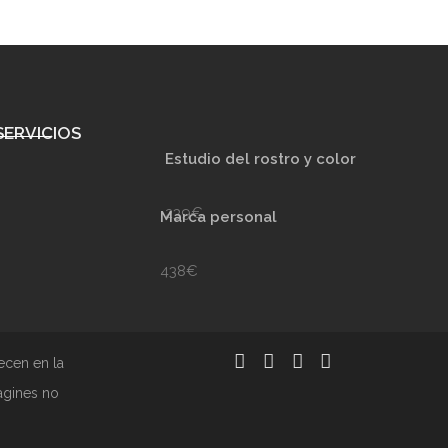
SERVICIOS
Estudio del rostro y color
239€
Marca personal
438€
ecen en la
agines no