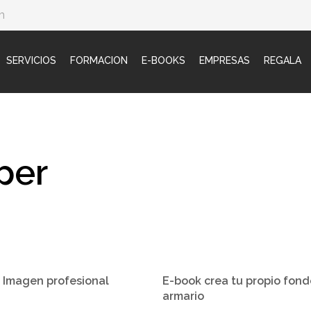
m
SERVICIOS
FORMACION
E-BOOKS
EMPRESAS
REGALA
per
 Imagen profesional
E-book crea tu propio fon
a
armario