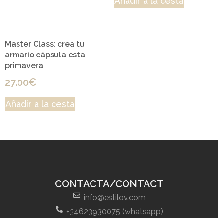
Añadir a la cesta
Master Class: crea tu
armario cápsula esta
primavera
27.00
€
Añadir a la cesta
CONTACTA/CONTACT
info@estilov.com
+34623930075 (whatsapp)